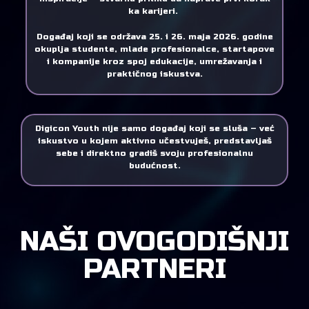
ka karijeri.
Događaj koji se održava 25. i 26. maja 2026. godine
okuplja studente, mlade profesionalce, startapove
i kompanije kroz spoj edukacije, umrežavanja i
praktičnog iskustva.
Digicon Youth
nije samo događaj koji se sluša – već
iskustvo u kojem aktivno učestvuješ, predstavljaš
sebe i direktno gradiš svoju profesionalnu
budućnost.
NAŠI OVOGODIŠNJI
PARTNERI