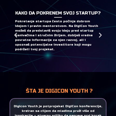
KAKO DA POKRENEM SVOJ STARTUP?
Pokretanje startupa često počinje dobrom
idejom i pravim mentorstvom. Na DigiCon Youth
možeš da predstaviš svoju ideju pred startup
osnivačima i stručnim žirijem, dobiješ vredne
povratne informacije za njen razvoj, ali i
upoznaš potencijalne investitore koji mogu
podržati tvoj projekat.
ŠTA JE DIGICON YOUTH ?
Digicon
Youth
je potprojekat DigiCon konferencije,
kreiran sa ciljem da mladima pruži više od
inspiracije – stvarnu priliku da naprave prvi korak